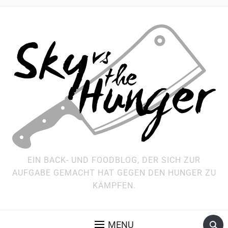
EIN BACK- UND FOODBLOG, DER SICH ZUR
AUFGABE GEMACHT HAT GEGEN DEN HUNGER ZU
KÄMPFEN.
MENU