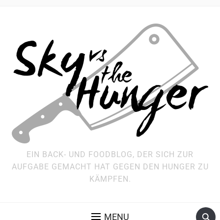
EIN BACK- UND FOODBLOG, DER SICH ZUR
AUFGABE GEMACHT HAT GEGEN DEN HUNGER ZU
KÄMPFEN.
MENU