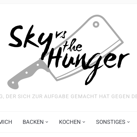
G, DER SICH ZUR AUFGABE GEMACHT HAT GEGEN 
MICH
BACKEN
KOCHEN
SONSTIGES