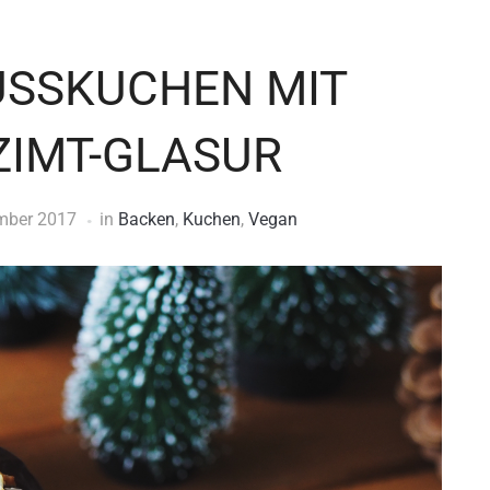
USSKUCHEN MIT
ZIMT-GLASUR
mber 2017
in
Backen
,
Kuchen
,
Vegan