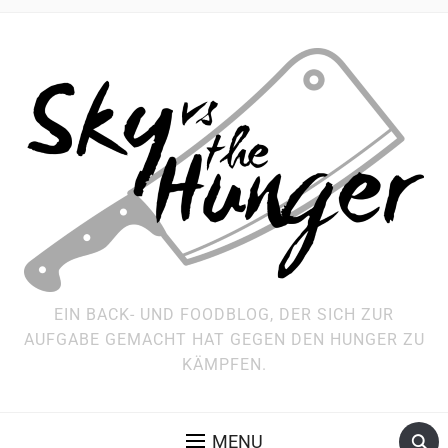
EIN BACK- UND FOODBLOG, DER SICH ZUR
AUFGABE GEMACHT HAT GEGEN DEN HUNGER ZU
KÄMPFEN.
MENU