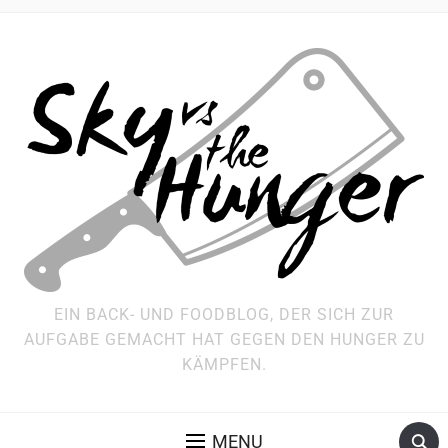
EIN BACK- UND FOODBLOG, DER SICH ZUR
AUFGABE GEMACHT HAT GEGEN DEN HUNGER ZU
KÄMPFEN.
MENU