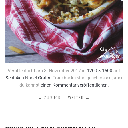
Veröffentlicht am
8. November 2017
in
1200 × 1600
auf
Schinken-Nudel-Gratin
. Trackbacks sind geschlossen, aber
du kannst
einen Kommentar veröffentlichen
.
← ZURÜCK
WEITER →