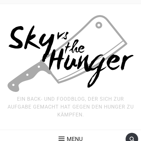
EIN BACK- UND FOODBLOG, DER SICH ZUR
AUFGABE GEMACHT HAT GEGEN DEN HUNGER ZU
KÄMPFEN.
MENU