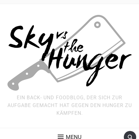
EIN BACK- UND FOODBLOG, DER SICH ZUR
AUFGABE GEMACHT HAT GEGEN DEN HUNGER ZU
KÄMPFEN.
MENU