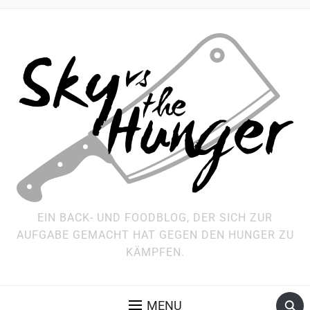
EIN BACK- UND FOODBLOG, DER SICH ZUR
AUFGABE GEMACHT HAT GEGEN DEN HUNGER ZU
KÄMPFEN.
MENU