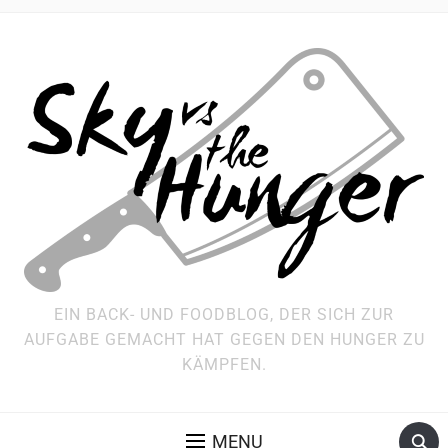
EIN BACK- UND FOODBLOG, DER SICH ZUR
AUFGABE GEMACHT HAT GEGEN DEN HUNGER ZU
KÄMPFEN.
MENU