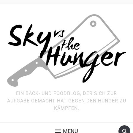
EIN BACK- UND FOODBLOG, DER SICH ZUR
AUFGABE GEMACHT HAT GEGEN DEN HUNGER ZU
KÄMPFEN.
MENU