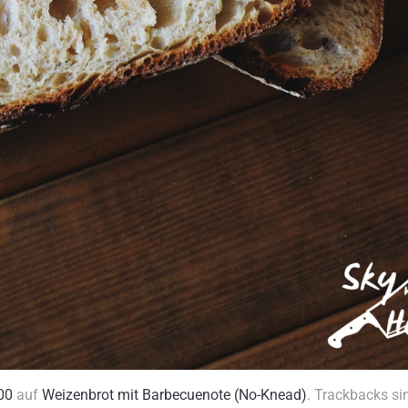
00
auf
Weizenbrot mit Barbecuenote (No-Knead)
. Trackbacks si