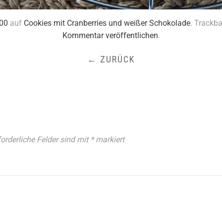
00
auf
Cookies mit Cranberries und weißer Schokolade
. Trackb
Kommentar veröffentlichen
.
← ZURÜCK
forderliche Felder sind mit
*
markiert