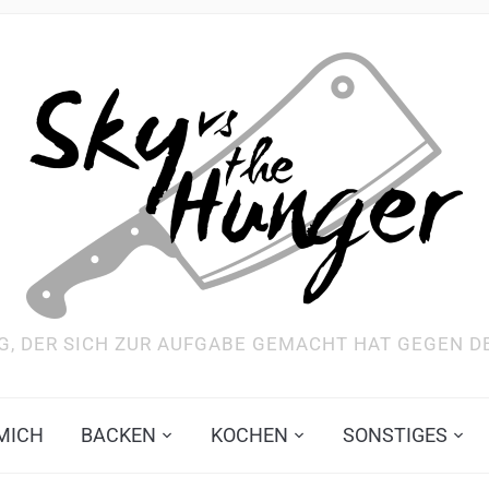
G, DER SICH ZUR AUFGABE GEMACHT HAT GEGEN 
MICH
BACKEN
KOCHEN
SONSTIGES